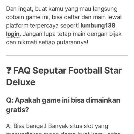
Dan ingat, buat kamu yang mau langsung
cobain game ini, bisa daftar dan main lewat
platform terpercaya seperti
lumbung138
login
. Jangan lupa tetap main dengan bijak
dan nikmati setiap putarannya!
❓ FAQ Seputar Football Star
Deluxe
Q: Apakah game ini bisa dimainkan
gratis?
A: Bisa banget! Banyak situs slot yang