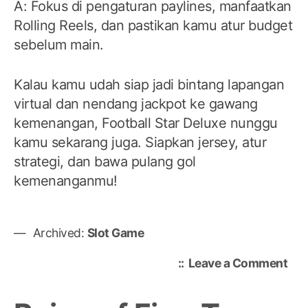
A: Fokus di pengaturan paylines, manfaatkan
Rolling Reels, dan pastikan kamu atur budget
sebelum main.
Kalau kamu udah siap jadi bintang lapangan
virtual dan nendang jackpot ke gawang
kemenangan, Football Star Deluxe nunggu
kamu sekarang juga. Siapkan jersey, atur
strategi, dan bawa pulang gol
kemenanganmu!
Archived:
Slot Game
on
Leave a Comment
Foo
Sta