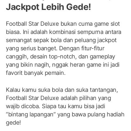
Jackpot Lebih Gede!
Football Star Deluxe bukan cuma game slot
biasa. Ini adalah kombinasi sempurna antara
semangat sepak bola dan peluang jackpot
yang serius banget. Dengan fitur-fitur
canggih, desain top-notch, dan gameplay
yang bikin nagih, nggak heran game ini jadi
favorit banyak pemain.
Kalau kamu suka bola dan suka tantangan,
Football Star Deluxe adalah pilihan yang
wajib dicoba. Siapa tau kamu bisa jadi
“bintang lapangan” yang bawa pulang hadiah
gede!