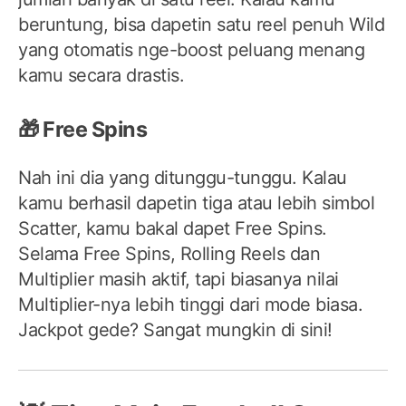
beruntung, bisa dapetin satu reel penuh Wild
yang otomatis nge-boost peluang menang
kamu secara drastis.
🎁 Free Spins
Nah ini dia yang ditunggu-tunggu. Kalau
kamu berhasil dapetin tiga atau lebih simbol
Scatter, kamu bakal dapet Free Spins.
Selama Free Spins, Rolling Reels dan
Multiplier masih aktif, tapi biasanya nilai
Multiplier-nya lebih tinggi dari mode biasa.
Jackpot gede? Sangat mungkin di sini!