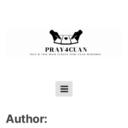
Skip
to
content
Author: