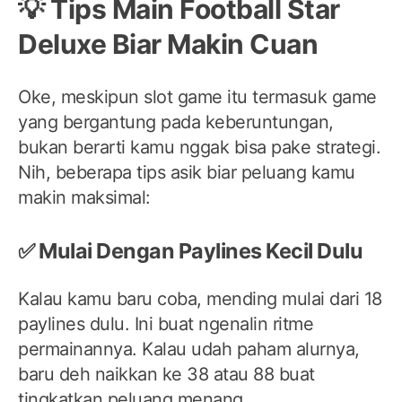
💡 Tips Main Football Star
Deluxe Biar Makin Cuan
Oke, meskipun slot game itu termasuk game
yang bergantung pada keberuntungan,
bukan berarti kamu nggak bisa pake strategi.
Nih, beberapa tips asik biar peluang kamu
makin maksimal:
✅ Mulai Dengan Paylines Kecil Dulu
Kalau kamu baru coba, mending mulai dari 18
paylines dulu. Ini buat ngenalin ritme
permainannya. Kalau udah paham alurnya,
baru deh naikkan ke 38 atau 88 buat
tingkatkan peluang menang.