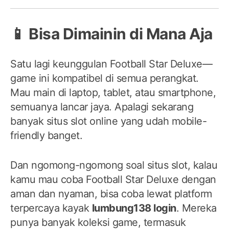
📱 Bisa Dimainin di Mana Aja
Satu lagi keunggulan Football Star Deluxe—
game ini kompatibel di semua perangkat.
Mau main di laptop, tablet, atau smartphone,
semuanya lancar jaya. Apalagi sekarang
banyak situs slot online yang udah mobile-
friendly banget.
Dan ngomong-ngomong soal situs slot, kalau
kamu mau coba Football Star Deluxe dengan
aman dan nyaman, bisa coba lewat platform
terpercaya kayak
lumbung138 login
. Mereka
punya banyak koleksi game, termasuk