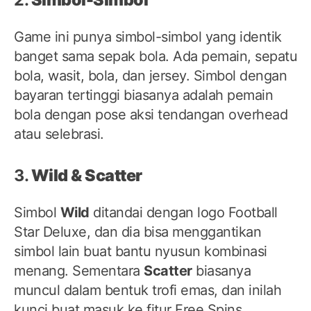
Game ini punya simbol-simbol yang identik
banget sama sepak bola. Ada pemain, sepatu
bola, wasit, bola, dan jersey. Simbol dengan
bayaran tertinggi biasanya adalah pemain
bola dengan pose aksi tendangan overhead
atau selebrasi.
3.
Wild & Scatter
Simbol
Wild
ditandai dengan logo Football
Star Deluxe, dan dia bisa menggantikan
simbol lain buat bantu nyusun kombinasi
menang. Sementara
Scatter
biasanya
muncul dalam bentuk trofi emas, dan inilah
kunci buat masuk ke fitur Free Spins.