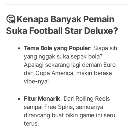
🤔 Kenapa Banyak Pemain
Suka Football Star Deluxe?
Tema Bola yang Populer
: Siapa sih
yang nggak suka sepak bola?
Apalagi sekarang lagi demam Euro
dan Copa America, makin berasa
vibe-nya!
Fitur Menarik
: Dari Rolling Reels
sampai Free Spins, semuanya
dirancang buat bikin game ini seru
terus.