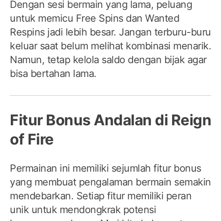
Dengan sesi bermain yang lama, peluang
untuk memicu Free Spins dan Wanted
Respins jadi lebih besar. Jangan terburu-buru
keluar saat belum melihat kombinasi menarik.
Namun, tetap kelola saldo dengan bijak agar
bisa bertahan lama.
Fitur Bonus Andalan di Reign
of Fire
Permainan ini memiliki sejumlah fitur bonus
yang membuat pengalaman bermain semakin
mendebarkan. Setiap fitur memiliki peran
unik untuk mendongkrak potensi