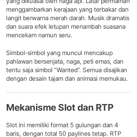
yang dikuasai oleh naga api. Latar permainan
menggambarkan kerajaan yang terbakar dan
langit berwarna merah darah. Musik dramatis
dan suara efek letupan menambah suasana
mencekam namun seru.
Simbol-simbol yang muncul mencakup
pahlawan bersenjata, naga, peti emas, dan
tentu saja simbol “Wanted”. Semua disajikan
dengan desain tajam dan animasi memukau.
Mekanisme Slot dan RTP
Slot ini memiliki format 5 gulungan dan 4
baris, dengan total 50 paylines tetap. RTP