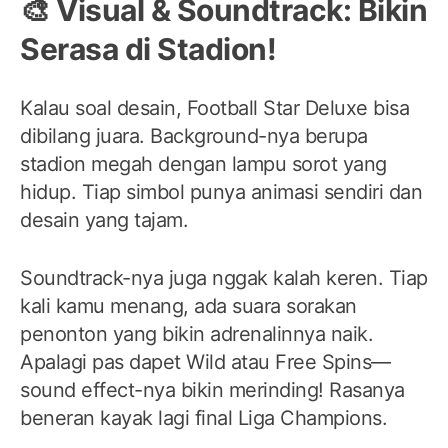
🎨 Visual & Soundtrack: Bikin
Serasa di Stadion!
Kalau soal desain, Football Star Deluxe bisa
dibilang juara. Background-nya berupa
stadion megah dengan lampu sorot yang
hidup. Tiap simbol punya animasi sendiri dan
desain yang tajam.
Soundtrack-nya juga nggak kalah keren. Tiap
kali kamu menang, ada suara sorakan
penonton yang bikin adrenalinnya naik.
Apalagi pas dapet Wild atau Free Spins—
sound effect-nya bikin merinding! Rasanya
beneran kayak lagi final Liga Champions.