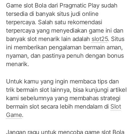
Game slot Bola dari Pragmatic Play sudah
tersedia di banyak situs judi online
terpercaya. Salah satu rekomendasi
terpercaya yang menyediakan game ini dan
banyak slot menarik lain adalah
slot25
. Situs
ini memberikan pengalaman bermain aman,
nyaman, dan pastinya penuh dengan bonus
menarik.
Untuk kamu yang ingin membaca tips dan
trik bermain slot lainnya, bisa kunjungi artikel
kami sebelumnya yang membahas strategi
bermain slot secara lebih mendalam di
Slot
Game
.
Jangan ragu untuk mencoba game slot Bola