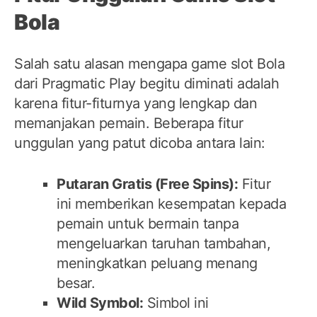
Bola
Salah satu alasan mengapa game slot Bola
dari Pragmatic Play begitu diminati adalah
karena fitur-fiturnya yang lengkap dan
memanjakan pemain. Beberapa fitur
unggulan yang patut dicoba antara lain:
Putaran Gratis (Free Spins):
Fitur
ini memberikan kesempatan kepada
pemain untuk bermain tanpa
mengeluarkan taruhan tambahan,
meningkatkan peluang menang
besar.
Wild Symbol:
Simbol ini