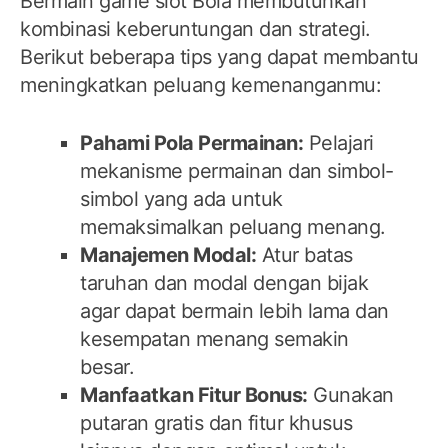
Bermain game slot Bola membutuhkan
kombinasi keberuntungan dan strategi.
Berikut beberapa tips yang dapat membantu
meningkatkan peluang kemenanganmu:
Pahami Pola Permainan:
Pelajari
mekanisme permainan dan simbol-
simbol yang ada untuk
memaksimalkan peluang menang.
Manajemen Modal:
Atur batas
taruhan dan modal dengan bijak
agar dapat bermain lebih lama dan
kesempatan menang semakin
besar.
Manfaatkan Fitur Bonus:
Gunakan
putaran gratis dan fitur khusus