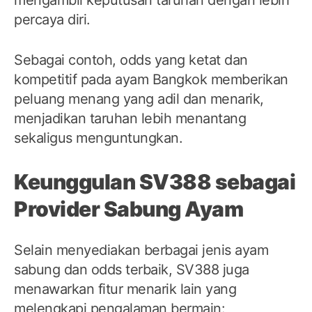
mengambil keputusan taruhan dengan lebih
percaya diri.
Sebagai contoh, odds yang ketat dan
kompetitif pada ayam Bangkok memberikan
peluang menang yang adil dan menarik,
menjadikan taruhan lebih menantang
sekaligus menguntungkan.
Keunggulan SV388 sebagai
Provider Sabung Ayam
Selain menyediakan berbagai jenis ayam
sabung dan odds terbaik, SV388 juga
menawarkan fitur menarik lain yang
melengkapi pengalaman bermain: