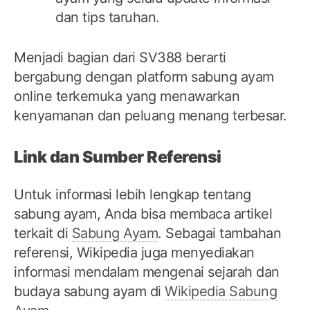
dan tips taruhan.
Menjadi bagian dari SV388 berarti
bergabung dengan platform sabung ayam
online terkemuka yang menawarkan
kenyamanan dan peluang menang terbesar.
Link dan Sumber Referensi
Untuk informasi lebih lengkap tentang
sabung ayam, Anda bisa membaca artikel
terkait di
Sabung Ayam
. Sebagai tambahan
referensi, Wikipedia juga menyediakan
informasi mendalam mengenai sejarah dan
budaya sabung ayam di
Wikipedia Sabung