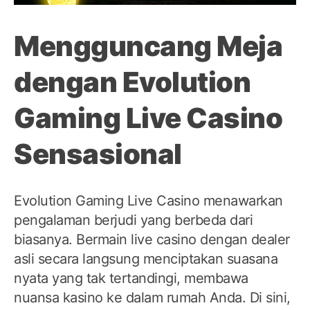
Mengguncang Meja
dengan Evolution
Gaming Live Casino
Sensasional
Evolution Gaming Live Casino menawarkan
pengalaman berjudi yang berbeda dari
biasanya. Bermain live casino dengan dealer
asli secara langsung menciptakan suasana
nyata yang tak tertandingi, membawa
nuansa kasino ke dalam rumah Anda. Di sini,