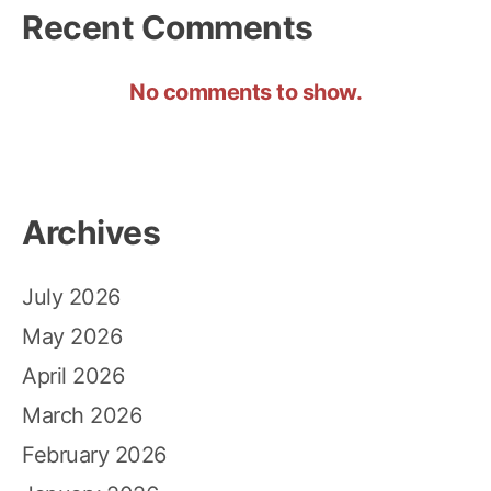
Recent Comments
No comments to show.
Archives
July 2026
May 2026
April 2026
March 2026
February 2026