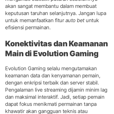
akan sangat membantu dalam membuat
keputusan taruhan selanjutnya. Jangan lupa
untuk memanfaatkan fitur
auto bet
untuk
efisiensi permainan.
Konektivitas dan Keamanan
Main di Evolution Gaming
Evolution Gaming selalu mengutamakan
keamanan data dan kenyamanan pemain,
dengan enkripsi terbaik dan server stabil.
Pengalaman live streaming dijamin minim lag
dan maksimal interaktif. Jadi, setiap pemain
dapat fokus menikmati permainan tanpa
khawatir akan gangguan teknis atau