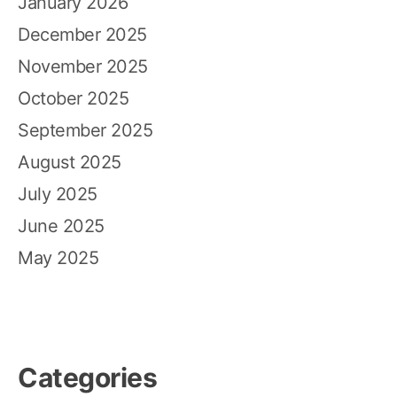
January 2026
December 2025
November 2025
October 2025
September 2025
August 2025
July 2025
June 2025
May 2025
Categories