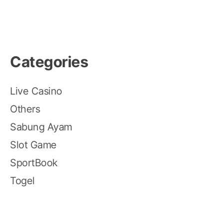
Categories
Live Casino
Others
Sabung Ayam
Slot Game
SportBook
Togel