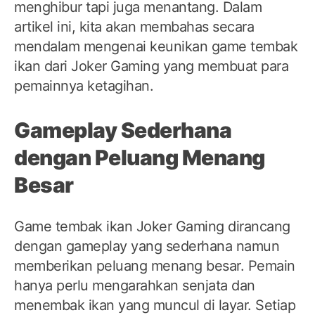
menghibur tapi juga menantang. Dalam
artikel ini, kita akan membahas secara
mendalam mengenai keunikan game tembak
ikan dari Joker Gaming yang membuat para
pemainnya ketagihan.
Gameplay Sederhana
dengan Peluang Menang
Besar
Game tembak ikan Joker Gaming dirancang
dengan gameplay yang sederhana namun
memberikan peluang menang besar. Pemain
hanya perlu mengarahkan senjata dan
menembak ikan yang muncul di layar. Setiap