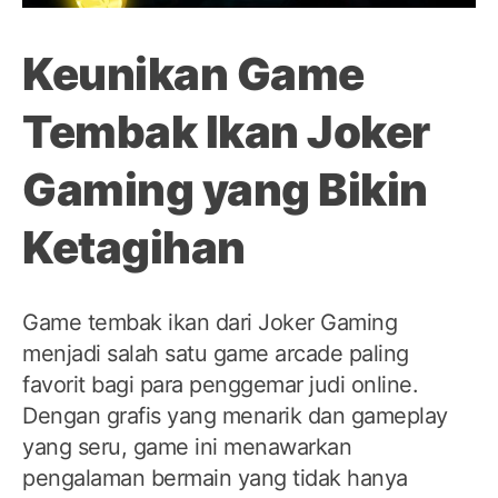
Keunikan Game
Tembak Ikan Joker
Gaming yang Bikin
Ketagihan
Game tembak ikan dari Joker Gaming
menjadi salah satu game arcade paling
favorit bagi para penggemar judi online.
Dengan grafis yang menarik dan gameplay
yang seru, game ini menawarkan
pengalaman bermain yang tidak hanya