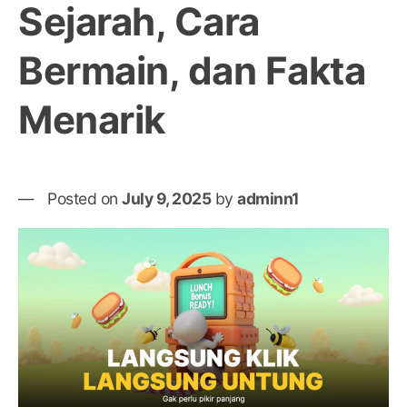
Sejarah, Cara
Bermain, dan Fakta
Menarik
Posted on
July 9, 2025
by
adminn1