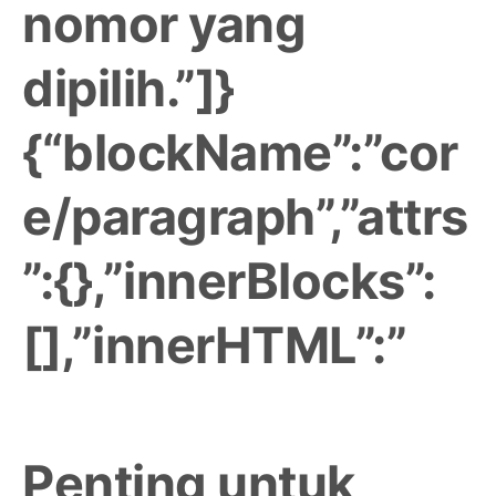
nomor yang
dipilih.”]}
{“blockName”:”cor
e/paragraph”,”attrs
”:{},”innerBlocks”:
[],”innerHTML”:”
Penting untuk