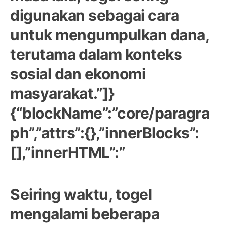
digunakan sebagai cara
untuk mengumpulkan dana,
terutama dalam konteks
sosial dan ekonomi
masyarakat.”]}
{“blockName”:”core/paragra
ph”,”attrs”:{},”innerBlocks”:
[],”innerHTML”:”
Seiring waktu, togel
mengalami beberapa