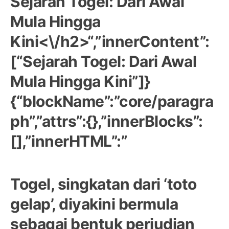
Sejarah Togel: Dari Awal
Mula Hingga
Kini<\/h2>“,”innerContent”:
[“Sejarah Togel: Dari Awal
Mula Hingga Kini”]}
{“blockName”:”core/paragra
ph”,”attrs”:{},”innerBlocks”:
[],”innerHTML”:”
Togel, singkatan dari ‘toto
gelap’, diyakini bermula
sebagai bentuk perjudian