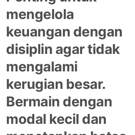
mengelola
keuangan dengan
disiplin agar tidak
mengalami
kerugian besar.
Bermain dengan
modal kecil dan