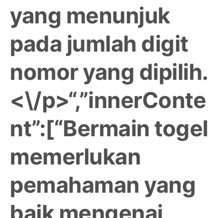
yang menunjuk
pada jumlah digit
nomor yang dipilih.
<\/p>“,”innerConte
nt”:[“Bermain togel
memerlukan
pemahaman yang
baik mengenai