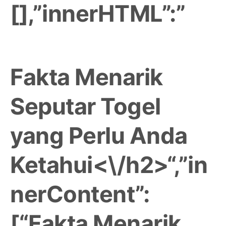
[],”innerHTML”:”
Fakta Menarik
Seputar Togel
yang Perlu Anda
Ketahui<\/h2>“,”in
nerContent”:
[“Fakta Menarik