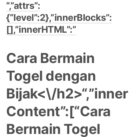
”,”attrs”:
{“level”:2},”innerBlocks”:
[],”innerHTML”:”
Cara Bermain
Togel dengan
Bijak<\/h2>“,”inner
Content”:[“Cara
Bermain Togel