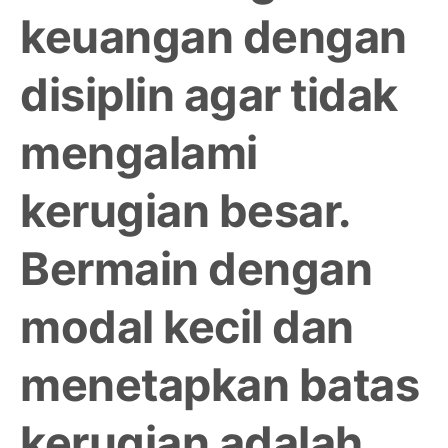
keuangan dengan
disiplin agar tidak
mengalami
kerugian besar.
Bermain dengan
modal kecil dan
menetapkan batas
kerugian adalah