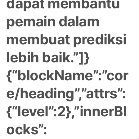
dapat membantu
pemain dalam
membuat prediksi
lebih baik.”]}
{“blockName”:”cor
e/heading”,”attrs”:
{“level”:2},”innerBl
ocks”: