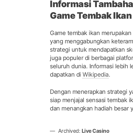
Informasi Tambaha
Game Tembak Ikan
Game tembak ikan merupakan p
yang menggabungkan keteram
strategi untuk mendapatkan sko
juga populer di berbagai platfo
seluruh dunia. Informasi lebih
dapatkan di
Wikipedia
.
Dengan menerapkan strategi y
siap menjajal sensasi tembak
dan menangkan hadiah besar 
Archived:
Live Casino