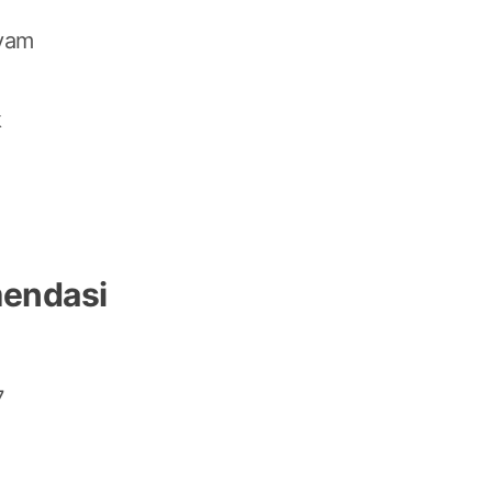
yam
k
endasi
7