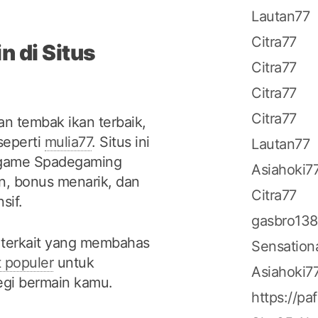
Lautan77
Citra77
 di Situs
Citra77
Citra77
Citra77
 tembak ikan terbaik,
seperti
mulia77
. Situs ini
Lautan77
game Spadegaming
Asiahoki7
n, bonus menarik, dan
Citra77
sif.
gasbro138
el terkait yang membahas
Sensation
 populer
untuk
Asiahoki7
gi bermain kamu.
https://pa