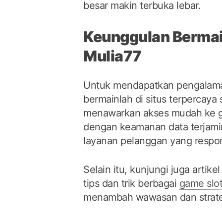
besar makin terbuka lebar.
Keunggulan Bermain
Mulia77
Untuk mendapatkan pengalaman
bermainlah di situs terpercaya 
menawarkan akses mudah ke 
dengan keamanan data terjami
layanan pelanggan yang respon
Selain itu, kunjungi juga artik
tips dan trik berbagai
game slot
menambah wawasan dan strate