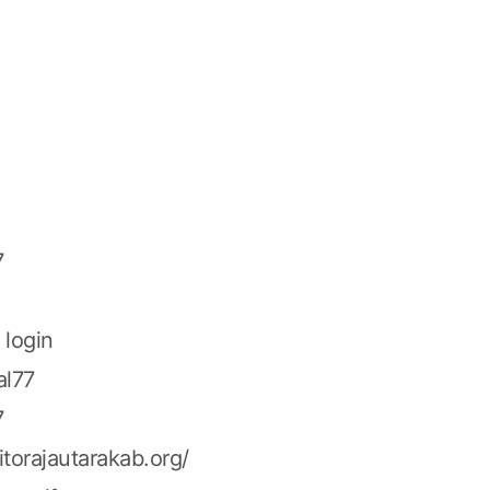
7
 login
al77
7
fitorajautarakab.org/