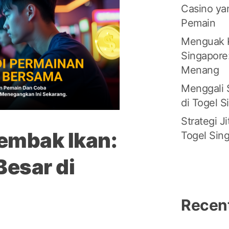
Casino ya
Pemain
Menguak K
Singapore
Menang
Menggali 
di Togel 
Strategi J
Tembak Ikan:
Togel Sin
esar di
Recen