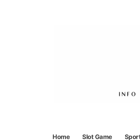
Skip
to
content
Home
Slot Game
Spor