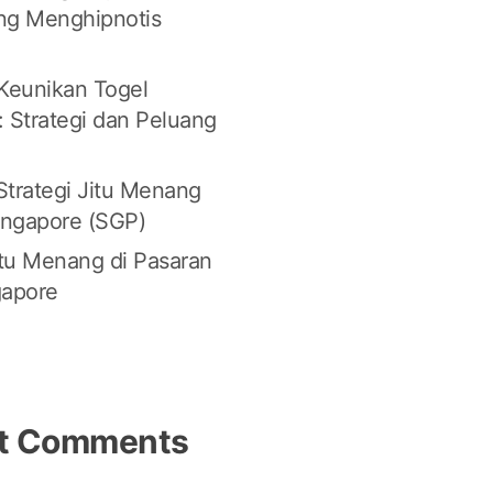
ng Menghipnotis
eunikan Togel
: Strategi dan Peluang
Strategi Jitu Menang
Singapore (SGP)
itu Menang di Pasaran
gapore
t Comments