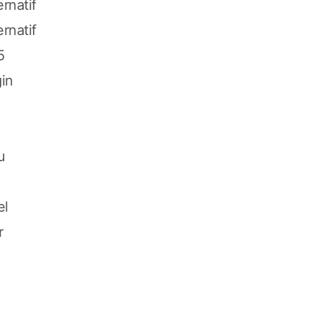
ernatif
ernatif
5
in
u
el
r