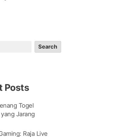
Search
t Posts
enang Togel
 yang Jarang
Gaming: Raja Live