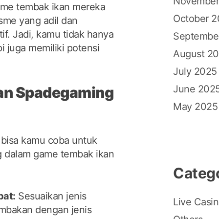
November
me tembak ikan mereka
October 
sme yang adil dan
f. Jadi, kamu tidak hanya
Septembe
 juga memiliki potensi
August 2
July 2025
June 202
kan Spadegaming
May 2025
g bisa kamu coba untuk
 dalam game tembak ikan
Categ
pat:
Sesuaikan jenis
Live Casi
embakan dengan jenis