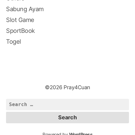
Sabung Ayam
Slot Game
SportBook
Togel
©2026 Pray4Cuan
Search
for:
Powered by
WordPress