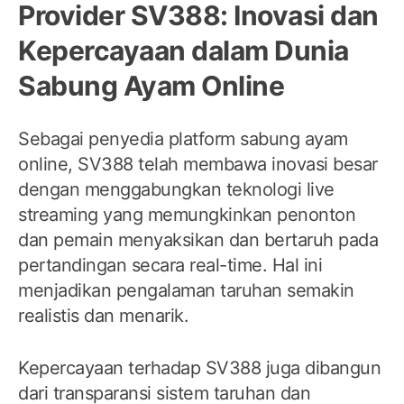
Provider SV388: Inovasi dan
Kepercayaan dalam Dunia
Sabung Ayam Online
Sebagai penyedia platform sabung ayam
online, SV388 telah membawa inovasi besar
dengan menggabungkan teknologi live
streaming yang memungkinkan penonton
dan pemain menyaksikan dan bertaruh pada
pertandingan secara real-time. Hal ini
menjadikan pengalaman taruhan semakin
realistis dan menarik.
Kepercayaan terhadap SV388 juga dibangun
dari transparansi sistem taruhan dan