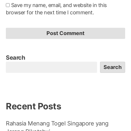
Save my name, email, and website in this
browser for the next time I comment.
Search
Search
Recent Posts
Rahasia Menang Togel Singapore yang