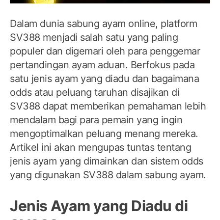
Dalam dunia sabung ayam online, platform
SV388 menjadi salah satu yang paling
populer dan digemari oleh para penggemar
pertandingan ayam aduan. Berfokus pada
satu jenis ayam yang diadu dan bagaimana
odds atau peluang taruhan disajikan di
SV388 dapat memberikan pemahaman lebih
mendalam bagi para pemain yang ingin
mengoptimalkan peluang menang mereka.
Artikel ini akan mengupas tuntas tentang
jenis ayam yang dimainkan dan sistem odds
yang digunakan SV388 dalam sabung ayam.
Jenis Ayam yang Diadu di