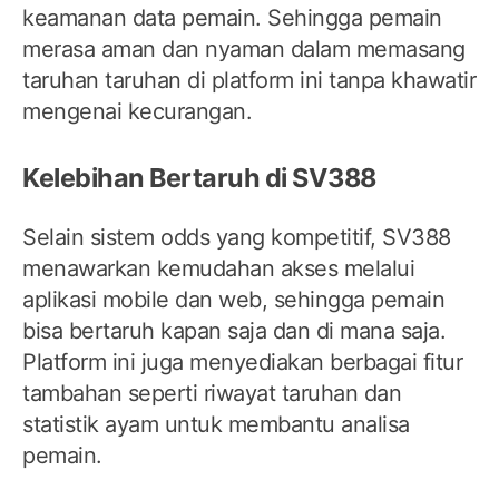
keamanan data pemain. Sehingga pemain
merasa aman dan nyaman dalam memasang
taruhan taruhan di platform ini tanpa khawatir
mengenai kecurangan.
Kelebihan Bertaruh di SV388
Selain sistem odds yang kompetitif, SV388
menawarkan kemudahan akses melalui
aplikasi mobile dan web, sehingga pemain
bisa bertaruh kapan saja dan di mana saja.
Platform ini juga menyediakan berbagai fitur
tambahan seperti riwayat taruhan dan
statistik ayam untuk membantu analisa
pemain.