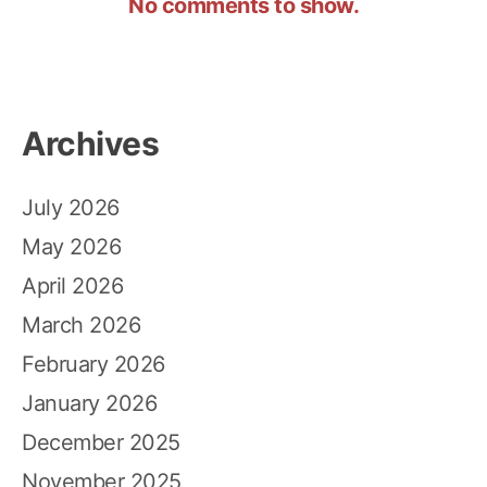
No comments to show.
Archives
July 2026
May 2026
April 2026
March 2026
February 2026
January 2026
December 2025
November 2025