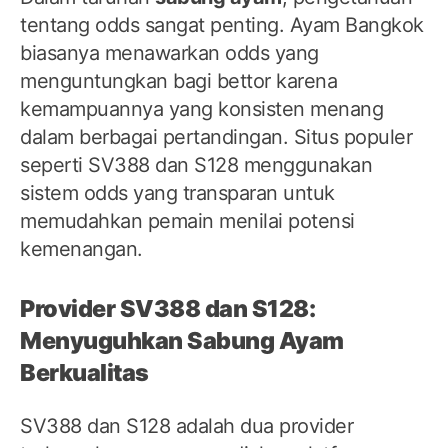
tentang odds sangat penting. Ayam Bangkok
biasanya menawarkan odds yang
menguntungkan bagi bettor karena
kemampuannya yang konsisten menang
dalam berbagai pertandingan. Situs populer
seperti SV388 dan S128 menggunakan
sistem odds yang transparan untuk
memudahkan pemain menilai potensi
kemenangan.
Provider SV388 dan S128:
Menyuguhkan Sabung Ayam
Berkualitas
SV388 dan S128 adalah dua provider