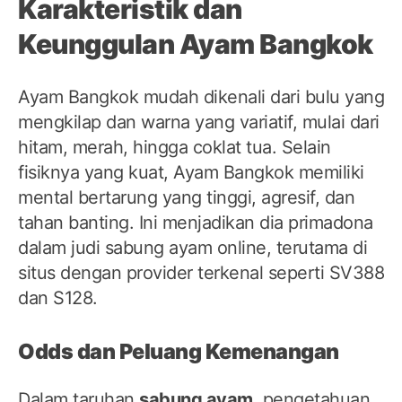
Karakteristik dan
Keunggulan Ayam Bangkok
Ayam Bangkok mudah dikenali dari bulu yang
mengkilap dan warna yang variatif, mulai dari
hitam, merah, hingga coklat tua. Selain
fisiknya yang kuat, Ayam Bangkok memiliki
mental bertarung yang tinggi, agresif, dan
tahan banting. Ini menjadikan dia primadona
dalam judi sabung ayam online, terutama di
situs dengan provider terkenal seperti SV388
dan S128.
Odds dan Peluang Kemenangan
Dalam taruhan
sabung ayam
, pengetahuan