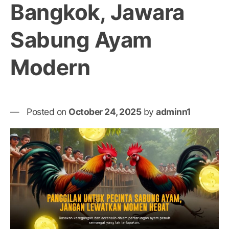
Bangkok, Jawara
Sabung Ayam
Modern
Posted on
October 24, 2025
by
adminn1