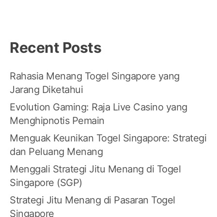
Recent Posts
Rahasia Menang Togel Singapore yang
Jarang Diketahui
Evolution Gaming: Raja Live Casino yang
Menghipnotis Pemain
Menguak Keunikan Togel Singapore: Strategi
dan Peluang Menang
Menggali Strategi Jitu Menang di Togel
Singapore (SGP)
Strategi Jitu Menang di Pasaran Togel
Singapore