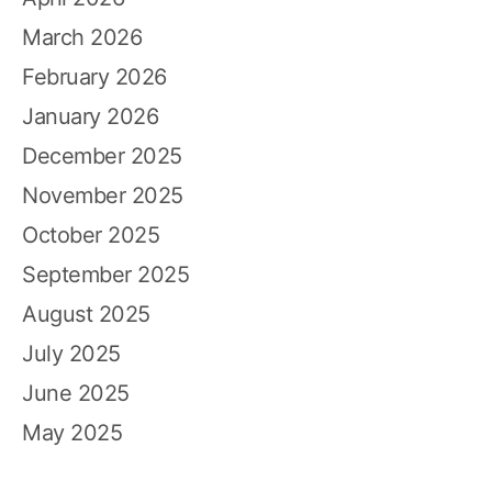
March 2026
February 2026
January 2026
December 2025
November 2025
October 2025
September 2025
August 2025
July 2025
June 2025
May 2025