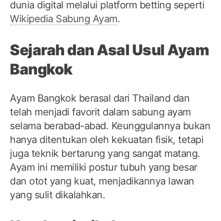
dunia digital melalui platform betting seperti
Wikipedia Sabung Ayam
.
Sejarah dan Asal Usul Ayam
Bangkok
Ayam Bangkok berasal dari Thailand dan
telah menjadi favorit dalam sabung ayam
selama berabad-abad. Keunggulannya bukan
hanya ditentukan oleh kekuatan fisik, tetapi
juga teknik bertarung yang sangat matang.
Ayam ini memiliki postur tubuh yang besar
dan otot yang kuat, menjadikannya lawan
yang sulit dikalahkan.