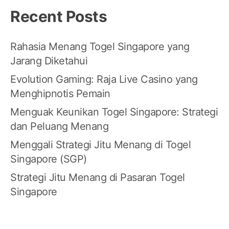
Recent Posts
Rahasia Menang Togel Singapore yang
Jarang Diketahui
Evolution Gaming: Raja Live Casino yang
Menghipnotis Pemain
Menguak Keunikan Togel Singapore: Strategi
dan Peluang Menang
Menggali Strategi Jitu Menang di Togel
Singapore (SGP)
Strategi Jitu Menang di Pasaran Togel
Singapore