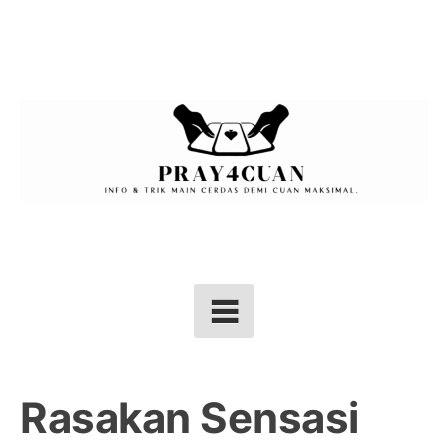
Skip
to
content
Rasakan Sensasi