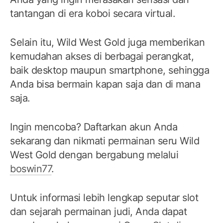
tantangan di era koboi secara virtual.
Selain itu, Wild West Gold juga memberikan
kemudahan akses di berbagai perangkat,
baik desktop maupun smartphone, sehingga
Anda bisa bermain kapan saja dan di mana
saja.
Ingin mencoba? Daftarkan akun Anda
sekarang dan nikmati permainan seru Wild
West Gold dengan bergabung melalui
boswin77
.
Untuk informasi lebih lengkap seputar slot
dan sejarah permainan judi, Anda dapat