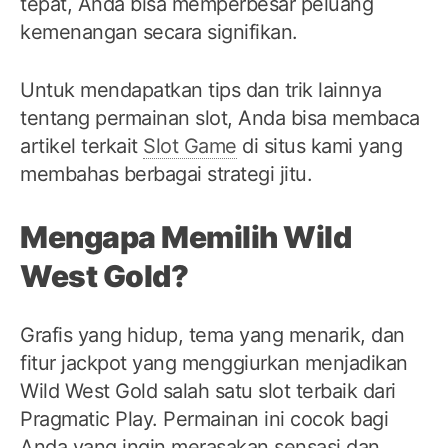
tepat, Anda bisa memperbesar peluang
kemenangan secara signifikan.
Untuk mendapatkan tips dan trik lainnya
tentang permainan slot, Anda bisa membaca
artikel terkait
Slot Game
di situs kami yang
membahas berbagai strategi jitu.
Mengapa Memilih Wild
West Gold?
Grafis yang hidup, tema yang menarik, dan
fitur jackpot yang menggiurkan menjadikan
Wild West Gold salah satu slot terbaik dari
Pragmatic Play. Permainan ini cocok bagi
Anda yang ingin merasakan sensasi dan