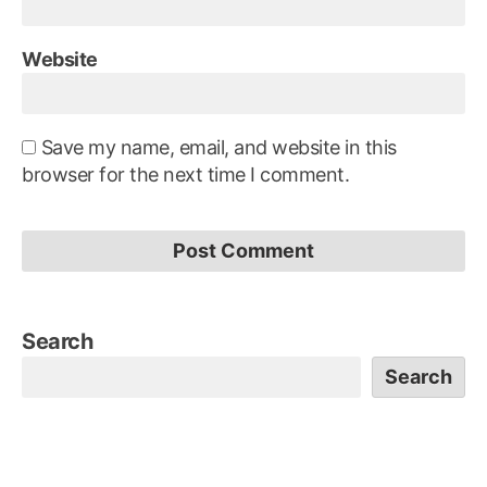
Website
Save my name, email, and website in this
browser for the next time I comment.
Search
Search