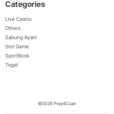
Categories
Live Casino
Others
Sabung Ayam
Slot Game
SportBook
Togel
©2026 Pray4Cuan