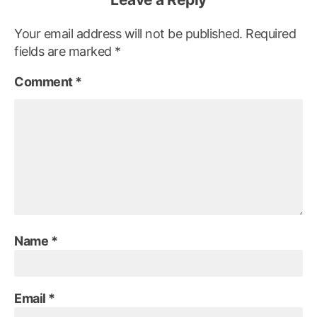
Your email address will not be published.
Required
fields are marked
*
Comment
*
Name
*
Email
*