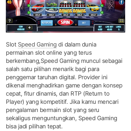
Slot
Speed Gaming
di dalam dunia
permainan slot online yang terus
berkembang,Speed Gaming muncul sebagai
salah satu pilihan menarik bagi para
penggemar taruhan digital. Provider ini
dikenal menghadirkan game dengan konsep
cepat, fitur dinamis, dan RTP (Return to
Player) yang kompetitif. Jika kamu mencari
pengalaman bermain slot yang seru
sekaligus menguntungkan, Speed Gaming
bisa jadi pilihan tepat.