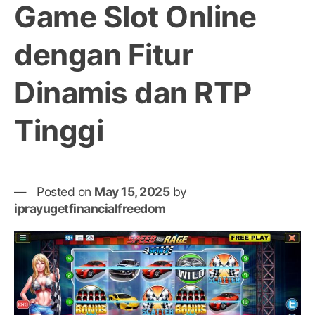
Game Slot Online
dengan Fitur
Dinamis dan RTP
Tinggi
Posted on
May 15, 2025
by
iprayugetfinancialfreedom