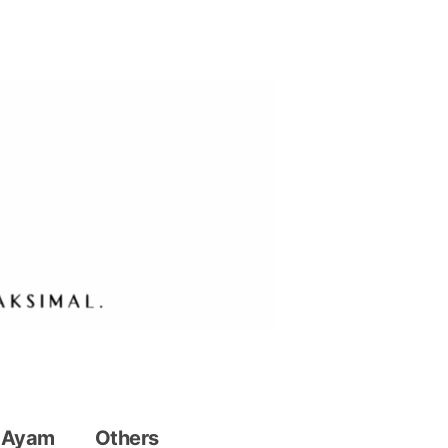
 Ayam
Others