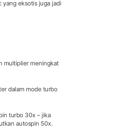
 yang eksotis juga jadi
 multiplier meningkat
ter dalam mode turbo
n turbo 30x – jika
jutkan autospin 50x.