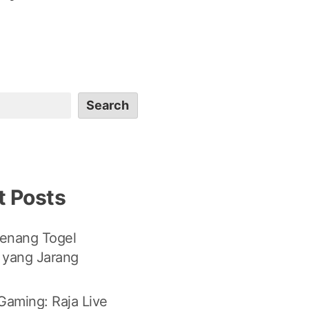
Search
t Posts
enang Togel
 yang Jarang
Gaming: Raja Live