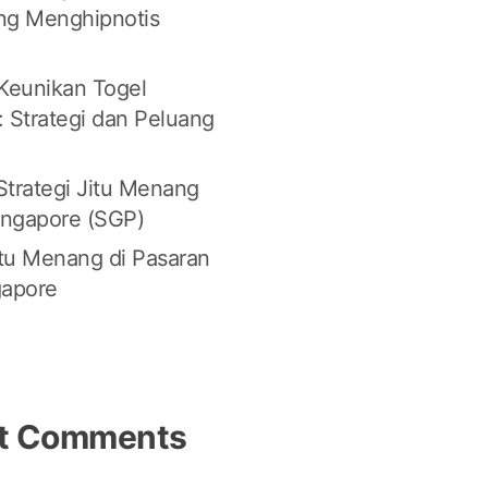
ng Menghipnotis
eunikan Togel
: Strategi dan Peluang
Strategi Jitu Menang
Singapore (SGP)
itu Menang di Pasaran
gapore
t Comments