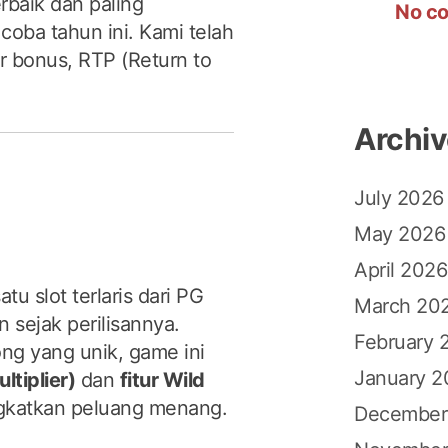
erbaik dan paling
No co
oba tahun ini. Kami telah
tur bonus, RTP (Return to
Archi
July 2026
May 2026
April 2026
u slot terlaris dari PG
March 20
 sejak perilisannya.
February 
g yang unik, game ini
January 2
tiplier)
dan
fitur Wild
gkatkan peluang menang.
December