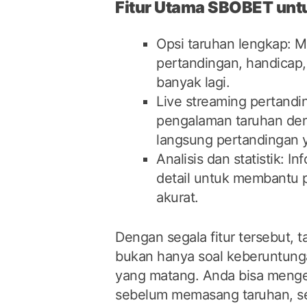
Fitur Utama SBOBET unt
Opsi taruhan lengkap: Mu
pertandingan, handicap,
banyak lagi.
Live streaming pertand
pengalaman taruhan de
langsung pertandingan y
Analisis dan statistik: In
detail untuk membantu p
akurat.
Dengan segala fitur tersebut, 
bukan hanya soal keberuntungan
yang matang. Anda bisa menget
sebelum memasang taruhan, se