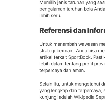
Memilih jenis taruhan yang se
pengalaman taruhan bola And
lebih seru.
Referensi dan Inf
Untuk menambah wawasan men
strategi bermain, Anda bisa me
artikel terkait
SportBook
. Past
lebih dalam tentang profil pr
terpercaya dan aman.
Selain itu, untuk mengetahui d
yang lengkap dan terpercaya,
kunjungi adalah
Wikipedia Sep