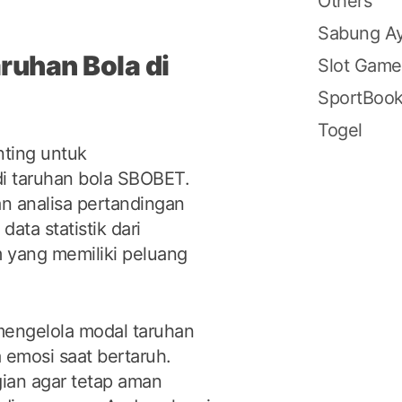
Others
Sabung A
ruhan Bola di
Slot Game
SportBoo
Togel
nting untuk
 taruhan bola SBOBET.
n analisa pertandingan
ta statistik dari
 yang memiliki peluang
 mengelola modal taruhan
 emosi saat bertaruh.
ian agar tetap aman