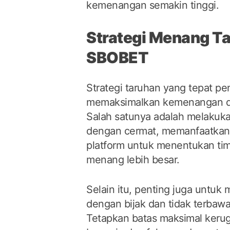
kemenangan semakin tinggi.
Strategi Menang Ta
SBOBET
Strategi taruhan yang tepat pe
memaksimalkan kemenangan di
Salah satunya adalah melakuka
dengan cermat, memanfaatkan da
platform untuk menentukan tim
menang lebih besar.
Selain itu, penting juga untuk
dengan bijak dan tidak terbawa
Tetapkan batas maksimal kerug