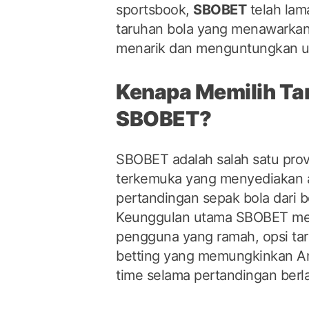
sportsbook,
SBOBET
telah lam
taruhan bola yang menawarkan
menarik dan menguntungkan u
Kenapa Memilih Tar
SBOBET?
SBOBET adalah salah satu prov
terkemuka yang menyediakan 
pertandingan sepak bola dari be
Keunggulan utama SBOBET mel
pengguna yang ramah, opsi taruh
betting yang memungkinkan An
time selama pertandingan berl