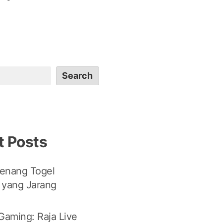
Search
t Posts
enang Togel
 yang Jarang
Gaming: Raja Live