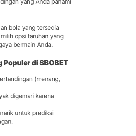
ndingan yang Anda pahami
an bola yang tersedia
ilih opsi taruhan yang
gaya bermain Anda.
ng Populer di SBOBET
pertandingan (menang,
yak digemari karena
arik untuk prediksi
ngan.