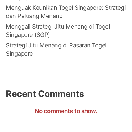
Menguak Keunikan Togel Singapore: Strategi
dan Peluang Menang
Menggali Strategi Jitu Menang di Togel
Singapore (SGP)
Strategi Jitu Menang di Pasaran Togel
Singapore
Recent Comments
No comments to show.