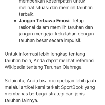
memberikan kesempatan untuk
melihat situasi dan memilih taruhan
terbaik.
Jangan Terbawa Emosi:
Tetap
rasional dalam memilih taruhan dan
jangan mengejar kekalahan dengan
taruhan besar secara impulsif.
Untuk informasi lebih lengkap tentang
taruhan bola, Anda dapat melihat referensi
Wikipedia tentang Taruhan Olahraga
.
Selain itu, Anda bisa mempelajari lebih jauh
melalui artikel kami terkait
SportBook
yang
membahas berbagai strategi dan jenis
taruhan lainnya.