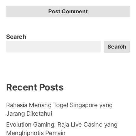
Search
Search
Recent Posts
Rahasia Menang Togel Singapore yang
Jarang Diketahui
Evolution Gaming: Raja Live Casino yang
Menghipnotis Pemain