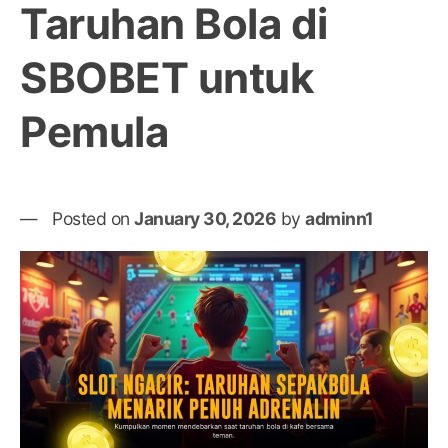
Taruhan Bola di
SBOBET untuk
Pemula
Posted on
January 30, 2026
by
adminn1