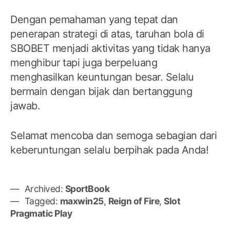
Dengan pemahaman yang tepat dan
penerapan strategi di atas, taruhan bola di
SBOBET menjadi aktivitas yang tidak hanya
menghibur tapi juga berpeluang
menghasilkan keuntungan besar. Selalu
bermain dengan bijak dan bertanggung
jawab.
Selamat mencoba dan semoga sebagian dari
keberuntungan selalu berpihak pada Anda!
Archived:
SportBook
Tagged:
maxwin25
,
Reign of Fire
,
Slot
Pragmatic Play