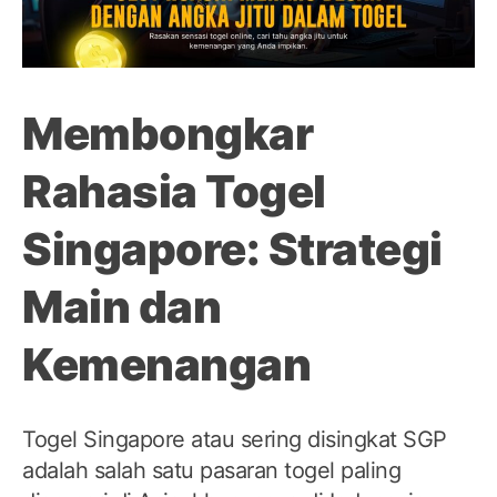
Membongkar
Rahasia Togel
Singapore: Strategi
Main dan
Kemenangan
Togel Singapore atau sering disingkat SGP
adalah salah satu pasaran togel paling