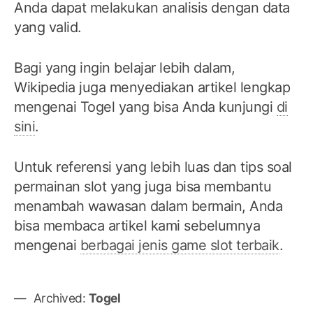
Anda dapat melakukan analisis dengan data
yang valid.
Bagi yang ingin belajar lebih dalam,
Wikipedia juga menyediakan artikel lengkap
mengenai Togel yang bisa Anda kunjungi
di
sini
.
Untuk referensi yang lebih luas dan tips soal
permainan slot yang juga bisa membantu
menambah wawasan dalam bermain, Anda
bisa membaca artikel kami sebelumnya
mengenai
berbagai jenis game slot terbaik
.
Archived:
Togel