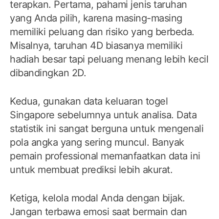
terapkan. Pertama, pahami jenis taruhan
yang Anda pilih, karena masing-masing
memiliki peluang dan risiko yang berbeda.
Misalnya, taruhan 4D biasanya memiliki
hadiah besar tapi peluang menang lebih kecil
dibandingkan 2D.
Kedua, gunakan data keluaran togel
Singapore sebelumnya untuk analisa. Data
statistik ini sangat berguna untuk mengenali
pola angka yang sering muncul. Banyak
pemain professional memanfaatkan data ini
untuk membuat prediksi lebih akurat.
Ketiga, kelola modal Anda dengan bijak.
Jangan terbawa emosi saat bermain dan